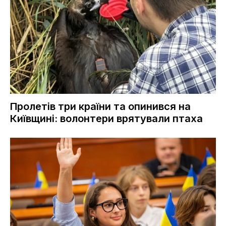
Пролетів три країни та опинився на
Київщині: волонтери врятували птаха