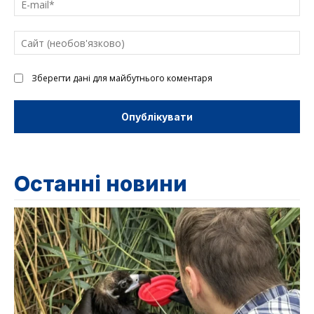
mai
Са
(н
Зберегти дані для майбутнього коментаря
Останні новини