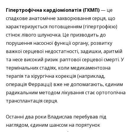
Гіпертрофічна кардіоміопатія (ГКМП)
— це
спадкове анатомічне захворювання серця, що
характеризується потовщенням (гіпертрофією)
стінок лівого шлуночка. Це призводить до
порушення насосної функції органу, розвитку
важкої серцевої недостатності, задишки, аритмій
та несе високий ризик раптової серцевої смерті. У
термінальних стадіях, коли медикаментозна
терапія та хірургічна корекція (наприклад,
операція Феррацці) вже не допомагають, єдиним
радикальним методом лікування стає ортотопічна
трансплантація серця.
Останні два роки Владислав перебував під
наглядом, єдиним шансом на порятунок