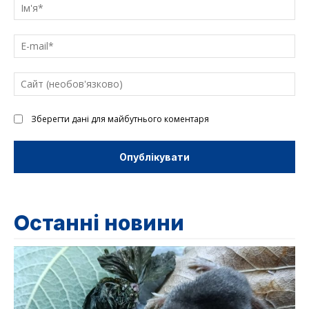
текст
Ім'
E-
mai
Са
(н
Зберегти дані для майбутнього коментаря
Останні новини