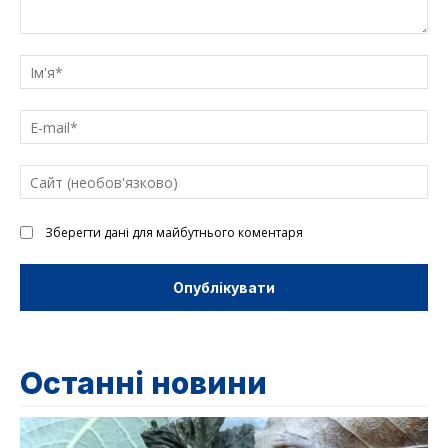
Введіть
текст
Ім'
E-
mai
Са
(н
Зберегти дані для майбутнього коментаря
Останні новини