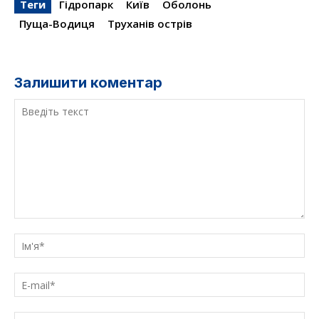
Теги
Гідропарк
Київ
Оболонь
Пуща-Водиця
Труханів острів
Залишити коментар
Введіть
текст
Ім'
E-
mai
Са