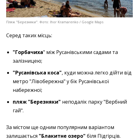
Пляж "Березняки". Фото: Ihor Kramarenko / Google Maps
Серед таких місць:
"Горбачиха
" між Русанівськими садами та
залізницею;
"Русанівська коса"
, куди можна легко дійти від
метро "Лівобережна" у бік Русанівської
набережної;
пляж "Березняки"
неподалік парку "Вербний
гай".
За містом ще одним популярним варіантом
залишається
"Блакитне озеро"
біля Підгірців.