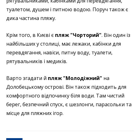
рятувальниками, кабінками для перевдягання,
туалетом, душем і питною водою. Поруч також є
дика частина пляжу.
Крім того, в Києві є
пляж "Чорторий"
. Він один із
найбільших у столиці, має лежаки, кабінки для
перевдягання, навіси, питну воду, туалети,
рятувальників і медиків.
Варто згадати й
пляж "Молодіжний"
на
Долобецькому острові. Він також підходить для
комфортного відпочинку біля води. Там чистий
берег, безпечний спуск, є шезлонги, парасольки та
місце для пляжних ігор.