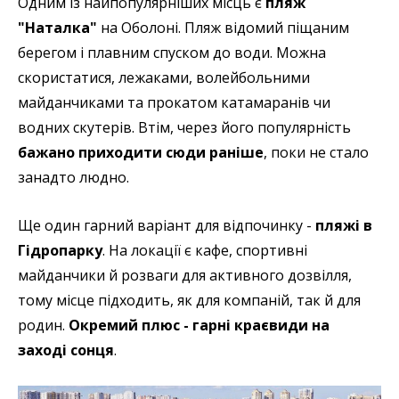
Одним із найпопулярніших місць є
пляж
"Наталка"
на Оболоні. Пляж відомий піщаним
берегом і плавним спуском до води. Можна
скористатися, лежаками, волейбольними
майданчиками та прокатом катамаранів чи
водних скутерів. Втім, через його популярність
бажано приходити сюди раніше
, поки не стало
занадто людно.
Ще один гарний варіант для відпочинку -
пляжі в
Гідропарку
. На локації є кафе, спортивні
майданчики й розваги для активного дозвілля,
тому місце підходить, як для компаній, так й для
родин.
Окремий плюс - гарні краєвиди на
заході сонця
.