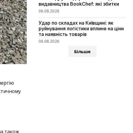
видавництва BookChef: які збитки
06.08.2026
Удар по складах на Київщині: як
руйнування логістики вплине на ціни
та наявність товарів
06.08.2026
Більше
нергію
остичному
ма також