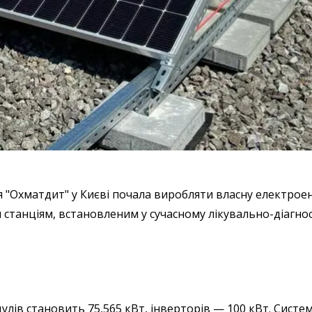
я "Охматдит" у Києві почала виробляти власну електрое
станціям, встановленим у сучасному лікувально-діагн
лів становить 75,565 кВт, інверторів — 100 кВт. Систе