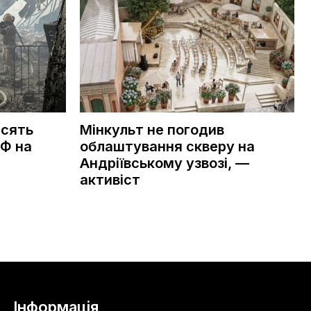
асять
Мінкульт не погодив
РФ на
облаштування скверу на
Андріївському узвозі, —
активіст
Інформація