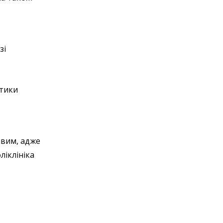
зі
етики
ивим, адже
оліклініка