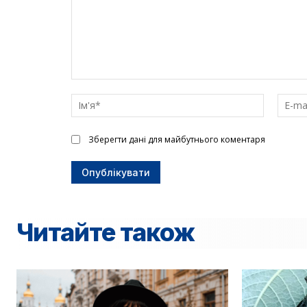
Введіть
текст
Ім'я*
Зберегти дані для майбутнього коментаря
Читайте також