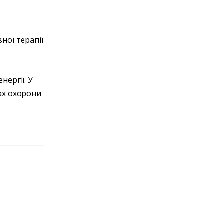
ної терапії
ергії. У
дах охорони