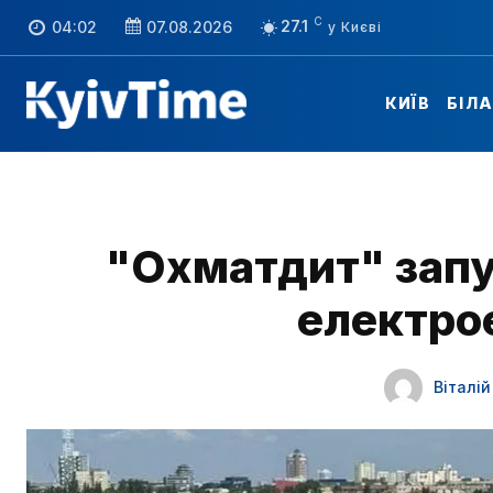
C
27.1
04:02
07.08.2026
КИЇВ
БІЛ
"Охматдит" запу
електро
Віталі