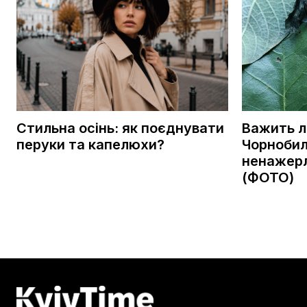
Стильна осінь: як поєднувати
Важить ли
перуки та капелюхи?
Чорнобил
ненажер
(ФОТО)