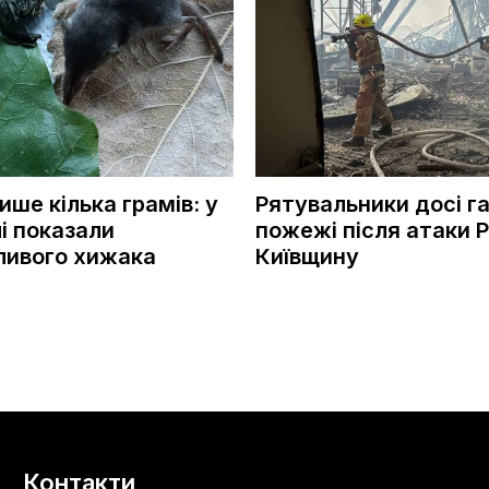
ше кілька грамів: у
Рятувальники досі г
і показали
пожежі після атаки 
ливого хижака
Київщину
Контакти