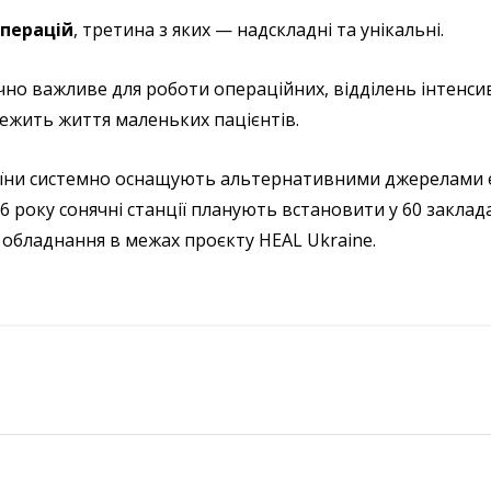
операцій
, третина з яких — надскладні та унікальні.
но важливе для роботи операційних, відділень інтенсив
лежить життя маленьких пацієнтів.
їни системно оснащують альтернативними джерелами ен
26 року сонячні станції планують встановити у 60 закла
 обладнання в межах проєкту HEAL Ukraine.