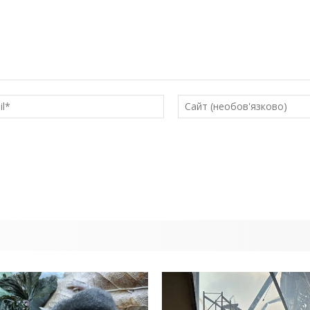
E-
mail*