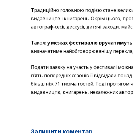
Традиційно головною подією стане велики
видавництв і книгарень. Окрім цього, про
автограф-сесії, дискусії, дитячі заходи, май
Також
у межах фестивалю вручатимуть 
визначатиме найобговорюванішу переклад
Подати заявку на участь у фестивалі можна
п’ять попередніх сезонів її відвідали пона
більш ніж 71 тисяча гостей. Тоді протягом 
видавництв, книгарень, незалежних авторів
Залишити коментар