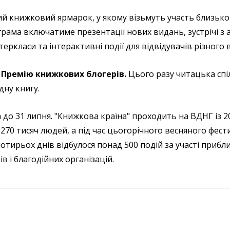
й книжковий ярмарок, у якому візьмуть участь близько
грама включатиме презентації нових видань, зустрічі з
стеркласи та інтерактивні події для відвідувачів різного в
Премію книжкових блогерів.
Цього разу читацька сп
ну книгу.
 до 31 липня. "Книжкова країна" проходить на ВДНГ із 20
д 270 тисяч людей, а під час цьогорічного весняного фе
чотирьох днів відбулося понад 500 подій за участі прибл
 і благодійних організацій.