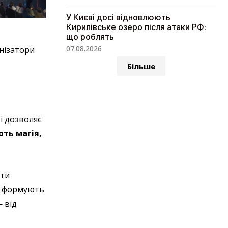
У Києві досі відновлюють
Кирилівське озеро після атаки РФ:
що роблять
07.08.2026
анізатори
Більше
і дозволяє
ють магія,
ити
кі формують
— від