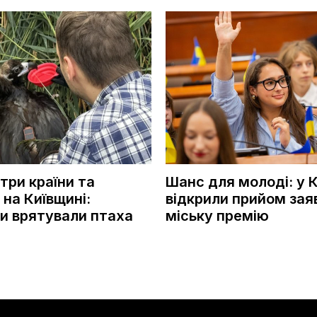
три країни та
Шанс для молоді: у К
 на Київщині:
відкрили прийом зая
и врятували птаха
міську премію