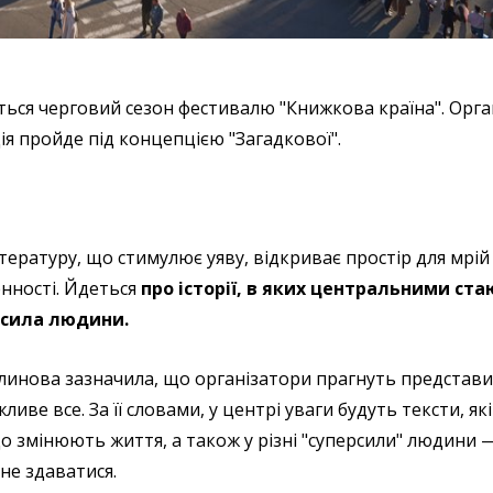
деться черговий сезон фестивалю "Книжкова країна". Орг
я пройде під концепцією "Загадкової".
ературу, що стимулює уяву, відкриває простір для мрій 
енності. Йдеться
про історії, в яких центральними ста
 сила людини.
линова зазначила, що організатори прагнуть представ
ливе все. За її словами, у центрі уваги будуть тексти, я
що змінюють життя, а також у різні "суперсили" людини 
не здаватися.