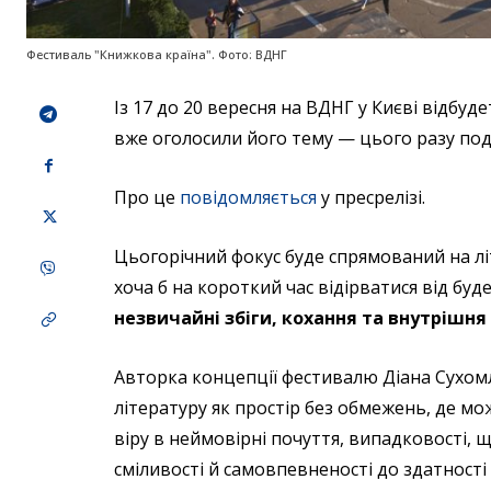
Фестиваль "Книжкова країна". Фото: ВДНГ
Із 17 до 20 вересня на ВДНГ у Києві відбу
вже оголосили його тему — цього разу поді
Про це
повідомляється
у пресрелізі.
Цьогорічний фокус буде спрямований на літ
хоча б на короткий час відірватися від буд
незвичайні збіги, кохання та внутрішня
Авторка концепції фестивалю Діана Сухом
літературу як простір без обмежень, де мож
віру в неймовірні почуття, випадковості, 
сміливості й самовпевненості до здатності 