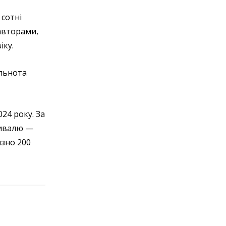
 сотні
 авторами,
іку.
ільнота
24 року. За
стивалю —
изно 200