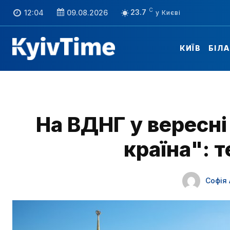
C
23.7
12:04
09.08.2026
КИЇВ
БІЛ
На ВДНГ у вересн
країна": т
Софія