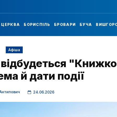
А ЦЕРКВА
БОРИСПІЛЬ
БРОВАРИ
БУЧА
ВИШГОР
Афіша
і відбудеться "Книжко
ема й дати події
 Антипович
24.06.2026