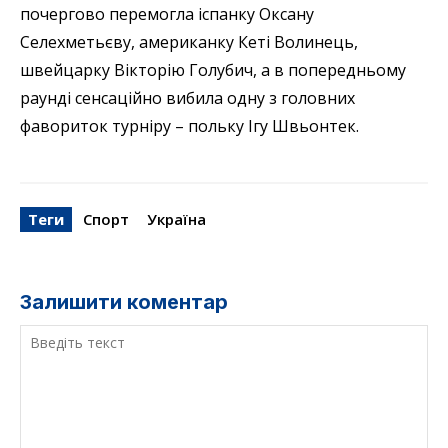
почергово перемогла іспанку Оксану
Селехметьєву, американку Кеті Волинець,
швейцарку Вікторію Голубич, а в попередньому
раунді сенсаційно вибила одну з головних
фавориток турніру – польку Ігу Швьонтек.
Теги
Спорт
Україна
Залишити коментар