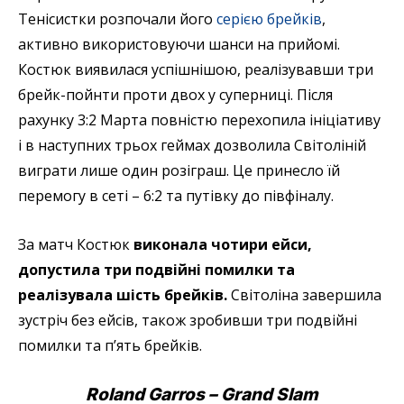
Тенісистки розпочали його
серією брейків
,
активно використовуючи шанси на прийомі.
Костюк виявилася успішнішою, реалізувавши три
брейк-пойнти проти двох у суперниці. Після
рахунку 3:2 Марта повністю перехопила ініціативу
і в наступних трьох геймах дозволила Світоліній
виграти лише один розіграш. Це принесло їй
перемогу в сеті – 6:2 та путівку до півфіналу.
За матч Костюк
виконала чотири ейси,
допустила три подвійні помилки та
реалізувала шість брейків.
Світоліна завершила
зустріч без ейсів, також зробивши три подвійні
помилки та п’ять брейків.
Roland Garros
–
Grand Slam