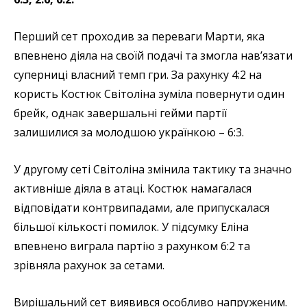
Перший сет проходив за переваги Марти, яка
впевнено діяла на своїй подачі та змогла нав’язати
суперниці власний темп гри. За рахунку 4:2 на
користь Костюк Світоліна зуміла повернути один
брейк, однак завершальні гейми партії
залишилися за молодшою українкою – 6:3.
У другому сеті Світоліна змінила тактику та значно
активніше діяла в атаці. Костюк намагалася
відповідати контрвипадами, але припускалася
більшої кількості помилок. У підсумку Еліна
впевнено виграла партію з рахунком 6:2 та
зрівняла рахунок за сетами.
Вирішальний сет виявився особливо напруженим.