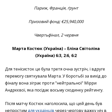
Париж, Франція, ґрунт
Призовий фонд:
€25,940,000
Чвертьфінал, 2 червня
Марта Костюк (Україна) – Еліна Світоліна
(Україна) 6:3, 2:6, 6:2
Для тенісисток це була третя очна зустріч, і вдруге
перемогу святкувала Марта. У боротьбі за вихід до
фіналу вона зіграє проти "нейтральної" Мірри
Андрєєвої, яка посідає восьму сходинку рейтингу.
Після матчу Костюк наголосила, що цей день був
непростим
для українців
через чергову важку ніч в