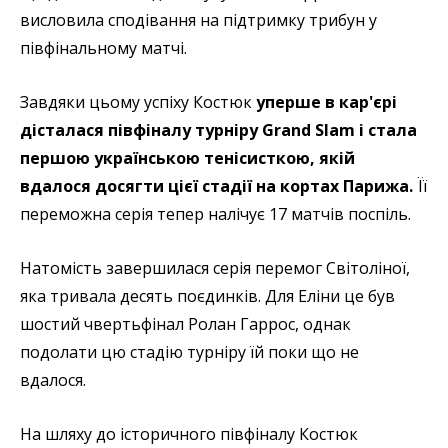
висловила сподівання на підтримку трибун у
півфінальному матчі.
Завдяки цьому успіху Костюк
уперше в кар'єрі
дісталася півфіналу турніру Grand Slam і стала
першою українською тенісисткою, якій
вдалося досягти цієї стадії на кортах Парижа.
Її
переможна серія тепер налічує 17 матчів поспіль.
Натомість завершилася серія перемог Світоліної,
яка тривала десять поєдинків. Для Еліни це був
шостий чвертьфінал Ролан Гаррос, однак
подолати цю стадію турніру їй поки що не
вдалося.
На шляху до історичного півфіналу Костюк