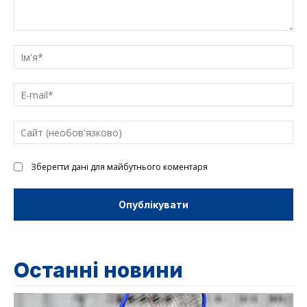
Введіть
текст
Ім'
E-
mai
Са
(н
Зберегти дані для майбутнього коментаря
Останні новини