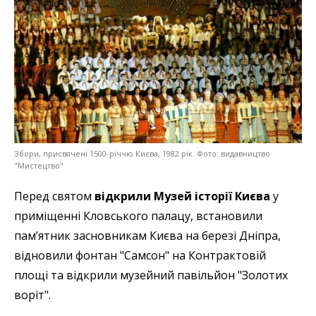
Збори, присвячені 1500-річчю Києва, 1982 рік. Фото: видавництво
"Мистецтво"
Перед святом
відкрили Музей історії Києва
у
приміщенні Кловського палацу, встановили
пам’ятник засновникам Києва на березі Дніпра,
відновили фонтан "Самсон" на Контрактовій
площі та відкрили музейний павільйон "Золотих
воріт".