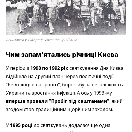
День Києва у 1987 році. Фото: "Вечірній Київ"
Чим запам’ятались річниці Києва
У період з
1990 по 1992 рік
святкування Дня Києва
відійшло на другий план через політичні події:
"Революцію на граніті", боротьбу за незалежність
України та зростання інфляції. А ось у 1993-му
вперше провели "Пробіг під каштанами"
, який
згодом став традиційним щорічним заходом.
У
1995 році
до святкувань додалася ще одна