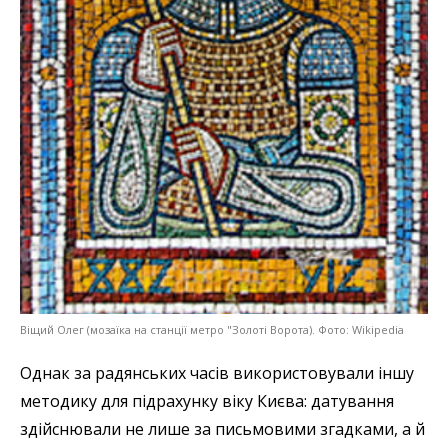
Віщий Олег (мозаїка на станції метро "Золоті Ворота). Фото: Wikipedia
Однак за радянських часів використовували іншу
методику для підрахунку віку Києва: датування
здійснювали не лише за письмовими згадками, а й