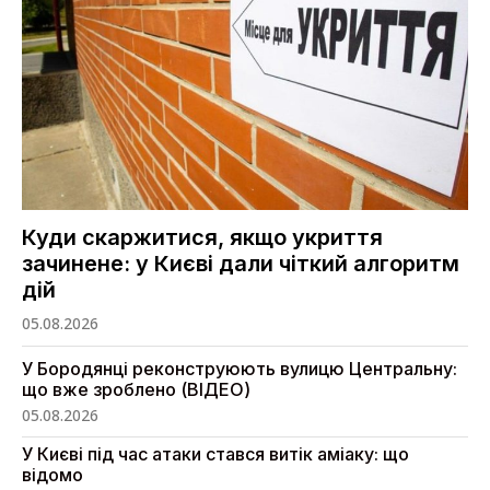
Куди скаржитися, якщо укриття
зачинене: у Києві дали чіткий алгоритм
дій
05.08.2026
У Бородянці реконструюють вулицю Центральну:
що вже зроблено (ВІДЕО)
05.08.2026
У Києві під час атаки стався витік аміаку: що
відомо