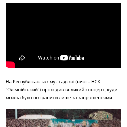
На Республіканському стадіоні (нині – НСК
"Олімпійський") проходив великий концерт, куди
можна було потрапити лише за запрошеннями.