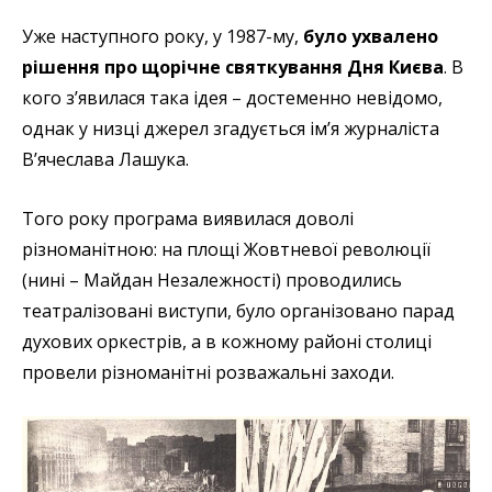
Уже наступного року, у 1987-му,
було ухвалено
рішення про щорічне святкування Дня Києва
. В
кого з’явилася така ідея – достеменно невідомо,
однак у низці джерел згадується ім’я журналіста
В’ячеслава Лашука.
Того року
програма виявилася доволі
різноманітною: на площі Жовтневої революції
(нині – Майдан Незалежності) проводились
театралізовані виступи, було організовано парад
духових оркестрів, а в кожному районі столиці
провели різноманітні розважальні заходи.