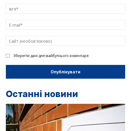
Введіть
текст
Ім'
E-
mai
Са
(н
Зберегти дані для майбутнього коментаря
Останні новини