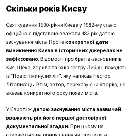
Скільки років Києву
Святкування 1500-річчя Києва у 1982-му стало
офіційною підставою вважати 482 рік датою
заснування міста. Проте
конкретної дати
виникнення Києва в історичних джерелах не
зафіксовано
. Відомості про братів-засновників
Кия, Щека, Хорива та їхню сестру Либідь походять
із "Повісті минулих літ", яку написав Нестор
Літописець. Втім, автор, переказуючи історію, не
вказав конкретного року появи міста.
У Європі ж
датою заснування міста зазвичай
вважають рік його першої достовірної
документальної згадки
. При цьому не
спираються на припущення чи гіпотези, а