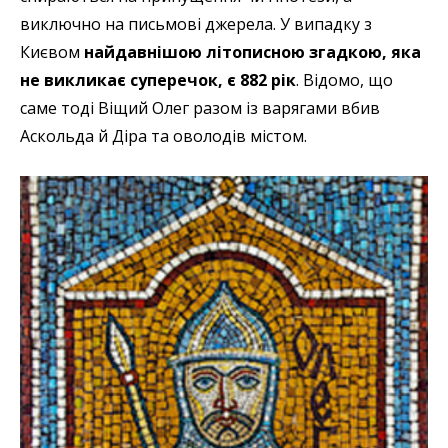
виключно на письмові джерела. У випадку з
Києвом
найдавнішою літописною згадкою, яка
не викликає суперечок, є 882 рік
. Відомо, що
саме тоді Віщий Олег разом із варягами вбив
Аскольда й Діра та оволодів містом.