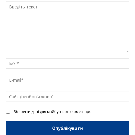
Введіть
текст
Ім'
E-
mai
Са
(н
Зберегти дані для майбутнього коментаря