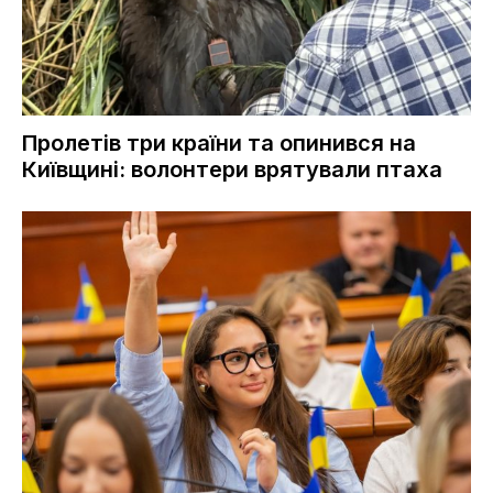
Пролетів три країни та опинився на
Київщині: волонтери врятували птаха