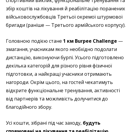
спортивний виклик, функціональне тренування та
збір коштів на лікування й реабілітацію поранених
військовослужбовців Третьої окремої штурмової
бригади (раніше — Третього армійського корпусу).
Головною подією стане
1 км Burpee Challenge
—
змагання, учасникам якого необхідно подолати
дистанцію, виконуючи бурпі. Усього підготовлено
декілька категорій для різного рівня фізичної
підготовки, а найкращі учасники отримають
нагороди. Окрім цього, на гостей чекатимуть
відкрите функціональне тренування, активності
від партнерів та можливість долучитися до
благодійного збору.
Усі кошти, зібрані під час заходу,
будуть
спрямовані на лікування та реабілітацію