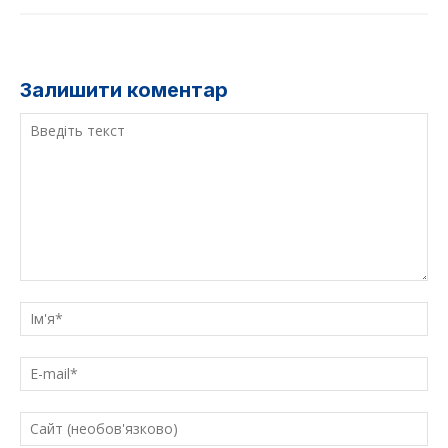
Залишити коментар
Введіть
текст
Ім'
E-
mai
Са
(н