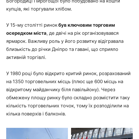
Богородиці Пирогощої було побудовано на кошти
купців, які торгували хлібом.
У 15-му столітті ринок
був ключовим торговим
осередком міста
, де двічі на рік організовувався
ярмарок. Важливу роль у його розвитку відігравала
близькість до річки Дніпро та гавані, що сприяло
активній торгівлі.
У 1980 році було відкрито критий ринок, розрахований
на 1350 торговельних місць (плюс ще 600 місць на
відкритому майданчику біля павільйону). Через
обмежену площу ринку було складно розмістити таку
кількість торговельних точок, тому їх розподілили на
кілька поверхів і балконів.