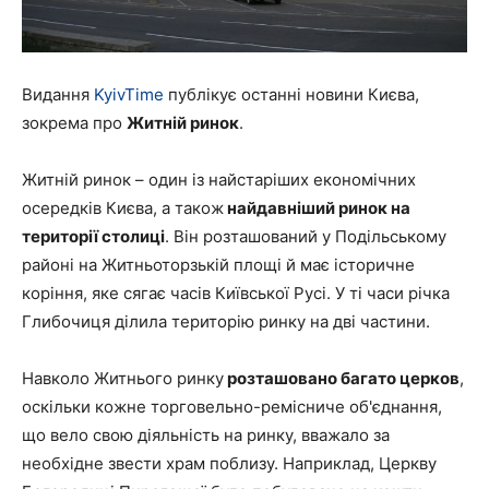
Видання
KyivTime
публікує останні новини Києва,
зокрема про
Житній ринок
.
Житній ринок – один із найстаріших економічних
осередків Києва, а також
найдавніший ринок на
території столиці
. Він розташований у Подільському
районі на Житньоторзькій площі й має історичне
коріння, яке сягає часів Київської Русі. У ті часи річка
Глибочиця ділила територію ринку на дві частини.
Навколо Житнього ринку
розташовано багато церков
,
оскільки кожне торговельно-ремісниче об'єднання,
що вело свою діяльність на ринку, вважало за
необхідне звести храм поблизу. Наприклад, Церкву