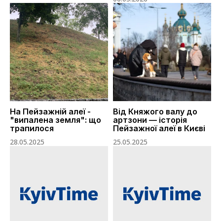
На Пейзажній алеї -
Від Княжого валу до
"випалена земля": що
артзони — історія
трапилося
Пейзажної алеї в Києві
28.05.2025
25.05.2025