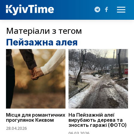
Матеріали з тегом
Пейзажна алея
Місця для романтичних
На Пейзажній алеї
прогулянок Києвом
вирубають дерева та
зносять гаражі (ФОТО)
28.04.2026
06.03.2026