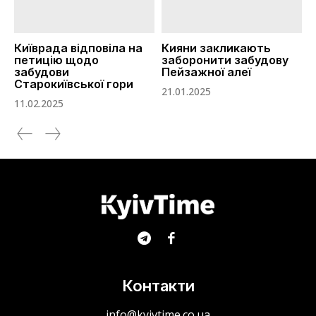
Київрада відповіла на
Кияни закликають
петицію щодо
заборонити забудову
забудови
Пейзажної алеї
Старокиївської гори
21.01.2025
11.02.2025
Контакти
info@kyivtime.co.ua