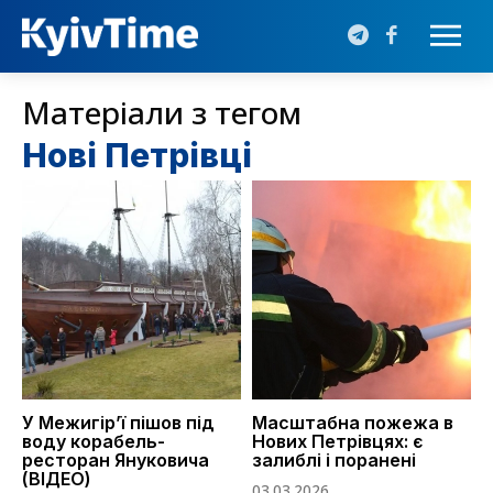
Матеріали з тегом
Нові Петрівці
У Межигір’ї пішов під
Масштабна пожежа в
воду корабель-
Нових Петрівцях: є
ресторан Януковича
залиблі і поранені
(ВІДЕО)
03.03.2026