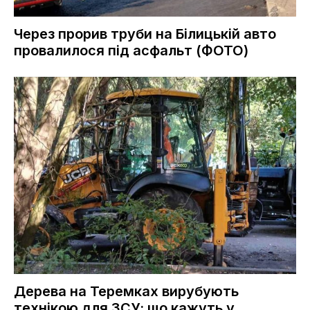
Через прорив труби на Білицькій авто
провалилося під асфальт (ФОТО)
Дерева на Теремках вирубують
технікою для ЗСУ: що кажуть у